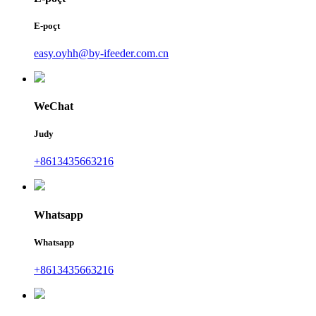
E-poçt
easy.oyhh@by-ifeeder.com.cn
WeChat
Judy
+8613435663216
Whatsapp
Whatsapp
+8613435663216