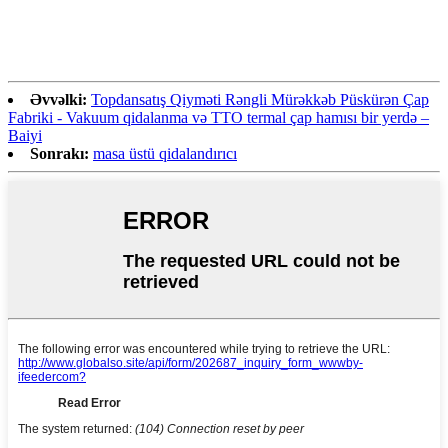
Əvvəlki:
Topdansatış Qiyməti Rəngli Mürəkkəb Püskürən Çap
Fabriki - Vakuum qidalanma və TTO termal çap hamısı bir yerdə –
Baiyi
Sonrakı:
masa üstü qidalandırıcı