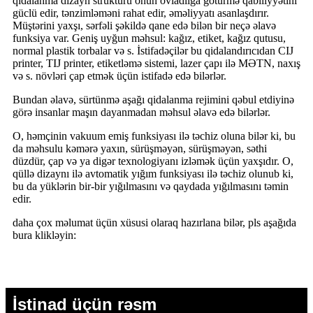
qidalanma dizayn strukturu onun övladlığa götürmə qabiliyyətini
güclü edir, tənzimləməni rahat edir, əməliyyatı asanlaşdırır.
Müştərini yaxşı, sərfəli şəkildə qane edə bilən bir neçə əlavə
funksiya var. Geniş uyğun məhsul: kağız, etiket, kağız qutusu,
normal plastik torbalar və s. İstifadəçilər bu qidalandırıcıdan CIJ
printer, TIJ printer, etiketləmə sistemi, lazer çapı ilə MƏTN, naxış
və s. növləri çap etmək üçün istifadə edə bilərlər.
Bundan əlavə, sürtünmə aşağı qidalanma rejimini qəbul etdiyinə
görə insanlar maşın dayanmadan məhsul əlavə edə bilərlər.
O, həmçinin vakuum emiş funksiyası ilə təchiz oluna bilər ki, bu
da məhsulu kəmərə yaxın, sürüşməyən, sürüşməyən, səthi
düzdür, çap və ya digər texnologiyanı izləmək üçün yaxşıdır. O,
qüllə dizaynı ilə avtomatik yığım funksiyası ilə təchiz olunub ki,
bu da yüklərin bir-bir yığılmasını və qaydada yığılmasını təmin
edir.
daha çox məlumat üçün xüsusi olaraq hazırlana bilər, pls aşağıda
bura klikləyin:
İstinad üçün rəsm