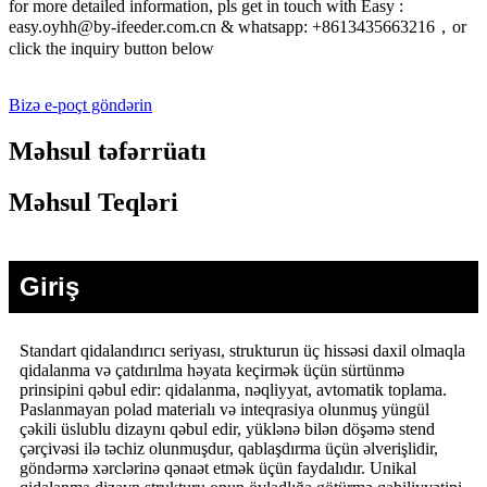
for more detailed information, pls get in touch with Easy :
easy.oyhh@by-ifeeder.com.cn & whatsapp: +8613435663216，or
click the inquiry button below
Bizə e-poçt göndərin
Məhsul təfərrüatı
Məhsul Teqləri
Giriş
Standart qidalandırıcı seriyası, strukturun üç hissəsi daxil olmaqla
qidalanma və çatdırılma həyata keçirmək üçün sürtünmə
prinsipini qəbul edir: qidalanma, nəqliyyat, avtomatik toplama.
Paslanmayan polad materialı və inteqrasiya olunmuş yüngül
çəkili üslublu dizaynı qəbul edir, yüklənə bilən döşəmə stend
çərçivəsi ilə təchiz olunmuşdur, qablaşdırma üçün əlverişlidir,
göndərmə xərclərinə qənaət etmək üçün faydalıdır. Unikal