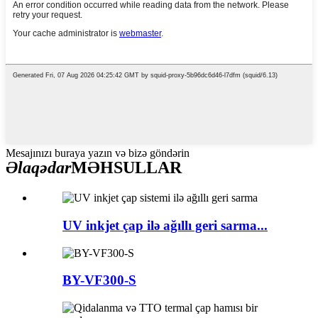
Mesajınızı buraya yazın və bizə göndərin
Əlaqədar
MƏHSULLAR
UV inkjet çap ilə ağıllı geri sarma...
BY-VF300-S