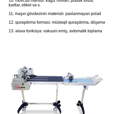
10. mövcud məhsul: kağız növləri, plastik torba,
kartlar, etiket və s.
11. maşın gövdəsinin materialı: paslanmayan polad
12. quraşdırma forması: müstəqil quraşdırma, döşəmə
13. əlavə funksiya: vakuum emiş, avtomatik toplama