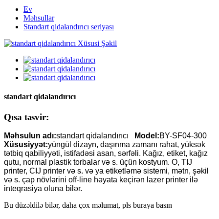
Ev
Məhsullar
Standart qidalandırıcı seriyası
standart qidalandırıcı
Qısa təsvir:
Məhsulun adı:
standart qidalandırıcı
Model:
BY-SF04-300
Xüsusiyyət:
yüngül dizayn, daşınma zamanı rahat, yüksək
tətbiq qabiliyyəti, istifadəsi asan, sərfəli. Kağız, etiket, kağız
qutu, normal plastik torbalar və s. üçün kostyum. O, TIJ
printer, CIJ printer və s. və ya etiketləmə sistemi, mətn, şəkil
və s. çap növlərini off-line həyata keçirən lazer printer ilə
inteqrasiya oluna bilər.
Bu düzəldilə bilər, daha çox məlumat, pls buraya basın