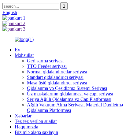
English
Ev
Məhsullar
Geri sarma seriyası
TTO Feeder seriyası
Normal qidalandırıcılar seriyası
Standart qidalandırıcı seriyası
Masa üstü qidalandırıcı seriyası
Qidalanma və Çeşidləmə Sistemi Seriyası
Üz maskalarının qidalanması və çapı seriyası
Seriya Ağıllı Qidalanma və Çap Platforması
Ağıllı Vakuum Alma Seriyası, Material Daxiletmə
Qidalanma Platforması
Xəbərlər
Tez-tez verilən suallar
Haqqımızda
Bizimlə əlaqə saxlayın