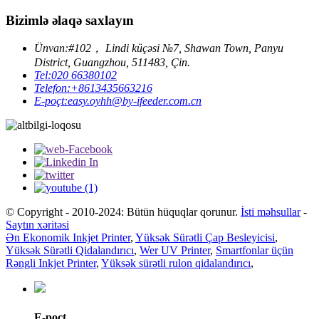
Bizimlə əlaqə saxlayın
Ünvan:
#102， Lindi küçəsi №7, Shawan Town, Panyu
District, Guangzhou, 511483, Çin.
Tel:
020 66380102
Telefon:
+8613435663216
E-poçt:
easy.oyhh@by-ifeeder.com.cn
© Copyright - 2010-2024: Bütün hüquqlar qorunur.
İsti məhsullar
-
Saytın xəritəsi
Ən Ekonomik Inkjet Printer
,
Yüksək Sürətli Çap Besleyicisi
,
Yüksək Sürətli Qidalandırıcı
,
Wer UV Printer
,
Smartfonlar üçün
Rəngli Inkjet Printer
,
Yüksək sürətli rulon qidalandırıcı
,
E-poçt