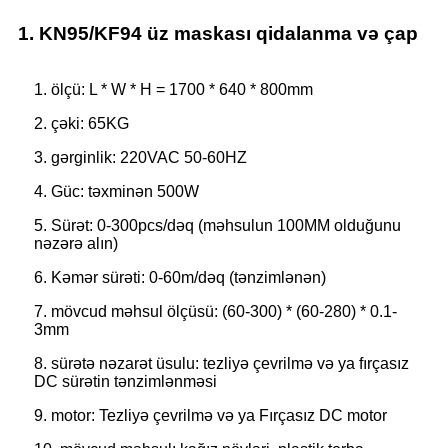
1. KN95/KF94 üz maskası qidalanma və çap
1. ölçü: L * W * H = 1700 * 640 * 800mm
2. çəki: 65KG
3. gərginlik: 220VAC 50-60HZ
4. Güc: təxminən 500W
5. Sürət: 0-300pcs/dəq (məhsulun 100MM olduğunu
nəzərə alın)
6. Kəmər sürəti: 0-60m/dəq (tənzimlənən)
7. mövcud məhsul ölçüsü: (60-300) * (60-280) * 0.1-
3mm
8. sürətə nəzarət üsulu: tezliyə çevrilmə və ya fırçasız
DC sürətin tənzimlənməsi
9. motor: Tezliyə çevrilmə və ya Fırçasız DC motor